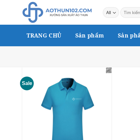
Skip
Tìm
to
kiếm:
content
TRANG CHỦ
Sản phẩm
Sản ph
Sale