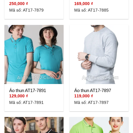
250,000
₫
169,000
₫
Mã số: AT17-7879
Mã số: AT17-7885
Áo thun AT17-7891
Áo thun AT17-7897
129,000
₫
119,000
₫
Mã số: AT17-7891
Mã số: AT17-7897