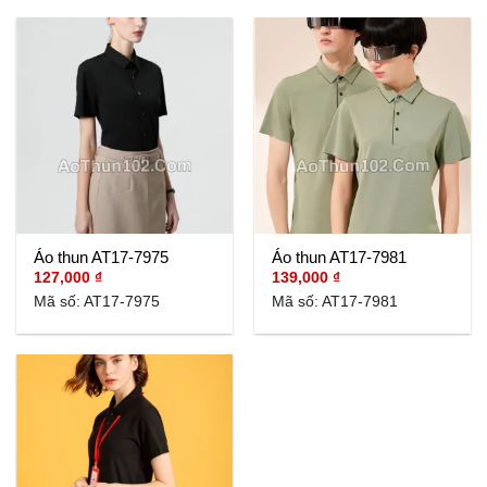
Áo thun AT17-7975
Áo thun AT17-7981
127,000
₫
139,000
₫
Mã số: AT17-7975
Mã số: AT17-7981