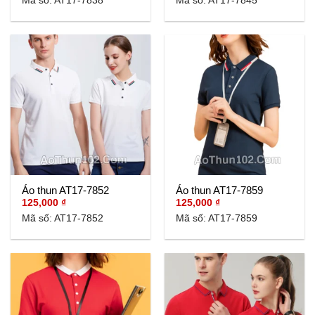
Mã số: AT17-7838
Mã số: AT17-7845
Áo thun AT17-7852
Áo thun AT17-7859
125,000
₫
125,000
₫
Mã số: AT17-7852
Mã số: AT17-7859