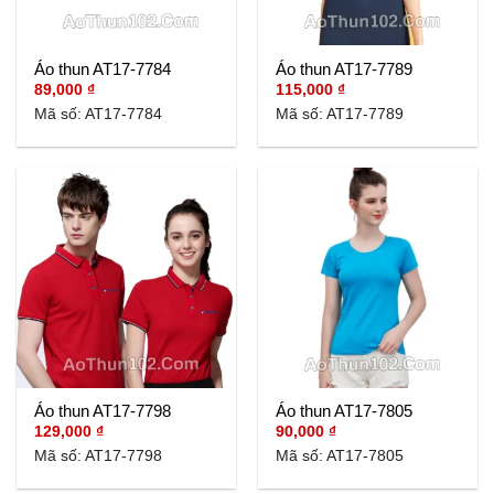
Áo thun AT17-7784
Áo thun AT17-7789
89,000
₫
115,000
₫
Mã số: AT17-7784
Mã số: AT17-7789
Áo thun AT17-7798
Áo thun AT17-7805
129,000
₫
90,000
₫
Mã số: AT17-7798
Mã số: AT17-7805