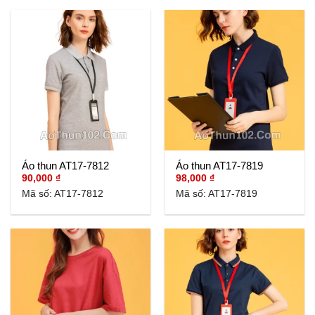
Áo thun AT17-7812
Áo thun AT17-7819
90,000
₫
98,000
₫
Mã số: AT17-7812
Mã số: AT17-7819