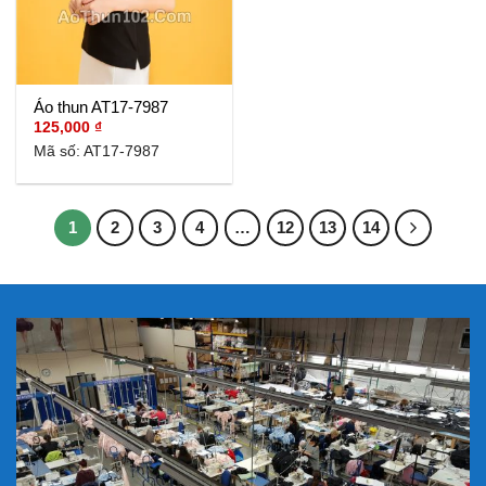
Áo thun AT17-7987
125,000
₫
Mã số: AT17-7987
1
2
3
4
…
12
13
14