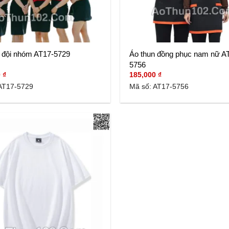
 đội nhóm AT17-5729
Áo thun đồng phục nam nữ A
5756
0
₫
185,000
₫
AT17-5729
Mã số: AT17-5756