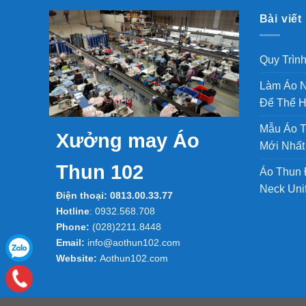
Bài viết
Quy Trìn
Làm Áo N
Để Thể H
Mẫu Áo T
Xưởng may Áo
Mới Nhất
Thun 102
Áo Thun 
Neck Unif
Điện thoại:
0813.00.33.77
Hotline
:
0932.568.708
Phone:
(028)2211.8448
Email:
info@aothun102.com
Website:
Aothun102.com