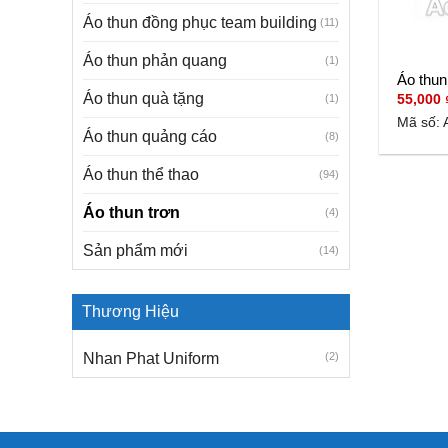
Áo thun đồng phục team building
(11)
Áo thun phản quang
(1)
Áo thun
Áo thun quà tặng
55,000
(1)
Mã số: 
Áo thun quảng cáo
(8)
Áo thun thể thao
(94)
Áo thun trơn
(4)
Sản phẩm mới
(14)
Thương Hiệu
Nhan Phat Uniform
(2)