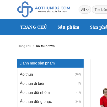
Skip
Tìm
to
kiếm:
content
TRANG CHỦ
Sản phẩm
Sản ph
Trang chủ
/
Áo thun trơn
Danh mục sản phẩm
Áo thun
(165)
Áo thun đi biển
(0)
Áo thun đội nhóm
(11)
Áo thun đồng phục
(148)