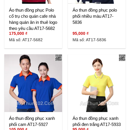
Áo thun đồng phục Polo
Áo thun đồng phục polo
cổ trụ cho quán cafe nhà
phối nhiều màu AT17-
hàng quán ăn in thuê logo
5836
theo yêu cầu AT17-5682
175,000
₫
95,000
₫
Mã số: AT17-5682
Mã số: AT17-5836
Áo thun đồng phục xanh
Áo thun đồng phục xanh
phối cam AT17-5927
phối đen trắng AT17-5933
105,000
₫
95,000
₫