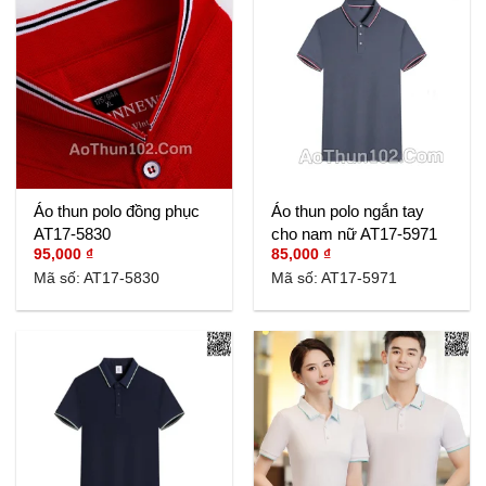
Áo thun polo đồng phục
Áo thun polo ngắn tay
AT17-5830
cho nam nữ AT17-5971
95,000
₫
85,000
₫
Mã số: AT17-5830
Mã số: AT17-5971