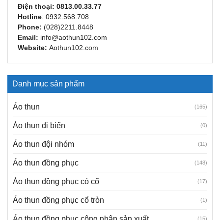
Điện thoại:
0813.00.33.77
Hotline
:
0932.568.708
Phone:
(028)2211.8448
Email:
info@aothun102.com
Website:
Aothun102.com
Danh mục sản phẩm
Áo thun
(165)
Áo thun đi biển
(0)
Áo thun đội nhóm
(11)
Áo thun đồng phục
(148)
Áo thun đồng phục có cổ
(17)
Áo thun đồng phục cổ tròn
(1)
Áo thun đồng phục công nhân sản xuất
(15)