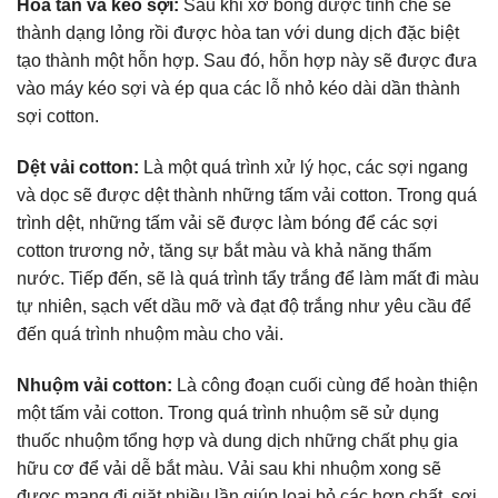
Hòa tan và kéo sợi:
Sau khi xơ bông được tính chế sẽ
thành dạng lỏng rồi được hòa tan với dung dịch đặc biệt
tạo thành một hỗn hợp. Sau đó, hỗn hợp này sẽ được đưa
vào máy kéo sợi và ép qua các lỗ nhỏ kéo dài dần thành
sợi cotton.
Dệt vải cotton:
Là một quá trình xử lý học, các sợi ngang
và dọc sẽ được dệt thành những tấm vải cotton. Trong quá
trình dệt, những tấm vải sẽ được làm bóng để các sợi
cotton trương nở, tăng sự bắt màu và khả năng thấm
nước. Tiếp đến, sẽ là quá trình tẩy trắng để làm mất đi màu
tự nhiên, sạch vết dầu mỡ và đạt độ trắng như yêu cầu để
đến quá trình nhuộm màu cho vải.
Nhuộm vải cotton:
Là công đoạn cuối cùng để hoàn thiện
một tấm vải cotton. Trong quá trình nhuộm sẽ sử dụng
thuốc nhuộm tổng hợp và dung dịch những chất phụ gia
hữu cơ để vải dễ bắt màu. Vải sau khi nhuộm xong sẽ
được mang đi giặt nhiều lần giúp loại bỏ các hợp chất, sợi