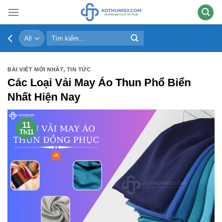
Skip
to
content
Tìm
kiếm:
BÀI VIẾT MỚI NHẤT
,
TIN TỨC
Các Loại Vải May Áo Thun Phổ Biển
Nhất Hiện Nay
11
Th11