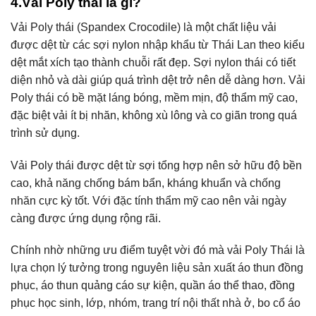
4.Vải Poly thái là gì?
Vải Poly thái (Spandex Crocodile) là một chất liệu vải
được dệt từ các sợi nylon nhập khẩu từ Thái Lan theo kiểu
dệt mắt xích tạo thành chuỗi rất đẹp. Sợi nylon thái có tiết
diện nhỏ và dài giúp quá trình dệt trở nên dễ dàng hơn. Vải
Poly thái có bề mặt láng bóng, mềm mịn, độ thẩm mỹ cao,
đặc biệt vải ít bị nhăn, không xù lông và co giãn trong quá
trình sử dụng.
Vải Poly thái được dệt từ sợi tổng hợp nên sở hữu độ bền
cao, khả năng chống bám bẩn, kháng khuẩn và chống
nhăn cực kỳ tốt. Với đặc tính thẩm mỹ cao nên vải ngày
càng được ứng dụng rộng rãi.
Chính nhờ những ưu điểm tuyệt vời đó mà vải Poly Thái là
lựa chọn lý tưởng trong nguyên liệu sản xuất áo thun đồng
phục, áo thun quảng cáo sự kiện, quần áo thể thao, đồng
phục học sinh, lớp, nhóm, trang trí nội thất nhà ở, bo cổ áo