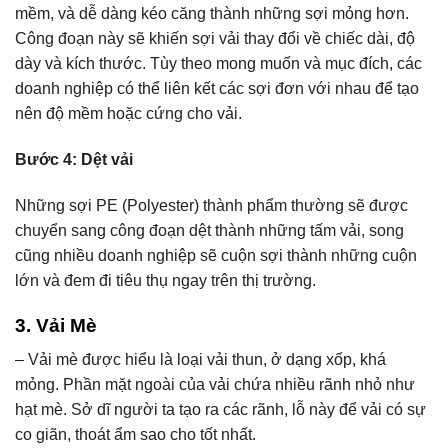
mềm, và dễ dàng kéo căng thành những sợi mỏng hơn.
Công đoạn này sẽ khiến sợi vải thay đổi về chiếc dài, độ
dày và kích thước. Tùy theo mong muốn và mục đích, các
doanh nghiệp có thể liên kết các sợi đơn với nhau để tạo
nên độ mềm hoặc cứng cho vải.
Bước 4: Dệt vải
Những sợi PE (Polyester) thành phẩm thường sẽ được
chuyển sang công đoạn dệt thành những tấm vải, song
cũng nhiều doanh nghiệp sẽ cuộn sợi thành những cuộn
lớn và đem đi tiêu thụ ngay trên thị trường.
3. Vải Mè
– Vải mè được hiểu là loại vải thun, ở dạng xốp, khá
mỏng. Phần mặt ngoài của vải chứa nhiều rãnh nhỏ như
hạt mè. Sở dĩ người ta tạo ra các rãnh, lỗ này để vải có sự
co giãn, thoát ẩm sao cho tốt nhất.