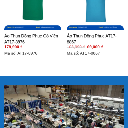
Áo Thun Đồng Phục Có Viền
Áo Thun Đồng Phục AT17-
AT17-8976
8867
Giá
Giá
179,900
₫
103,990
₫
69,000
₫
gốc
hiện
Mã số: AT17-8976
Mã số: AT17-8867
là:
tại
103,990 ₫.
là:
69,000 ₫.