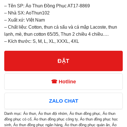
– Tên SP: Áo Thun Đồng Phục AT17-8869
– Nhà SX: AoThun102
– Xuất xứ: VIệt Nam
– Chất liệu: Cotton, thun cá sấu và cá mập Lacoste, thun
lạnh, mè, thun cotton 65/35, Thun 2 chiều 4 chiều….
– Kích thước: S, M, L, XL, XXXL, 4XL
ĐẶT
☎ Hotline
ZALO CHAT
Danh mục:
Áo thun
,
Áo thun đội nhóm
,
Áo thun đồng phục
,
Áo thun
đồng phục có cổ
,
Áo thun đồng phục công ty
,
Áo thun đồng phục học
sinh
,
Áo thun đồng phục ngân hàng
,
Áo thun đồng phục quán ăn
,
Áo