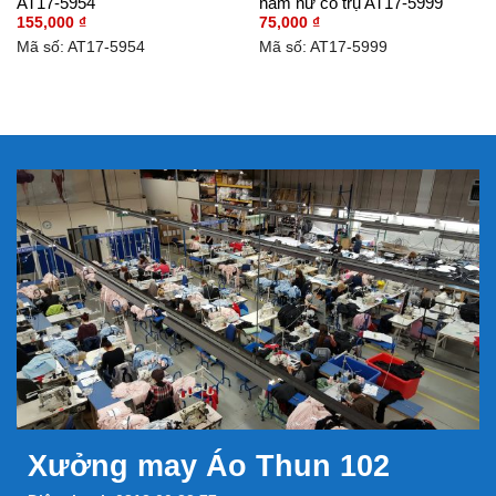
AT17-5954
nam nữ cổ trụ AT17-5999
155,000
₫
75,000
₫
Mã số: AT17-5954
Mã số: AT17-5999
Xưởng may Áo Thun 102