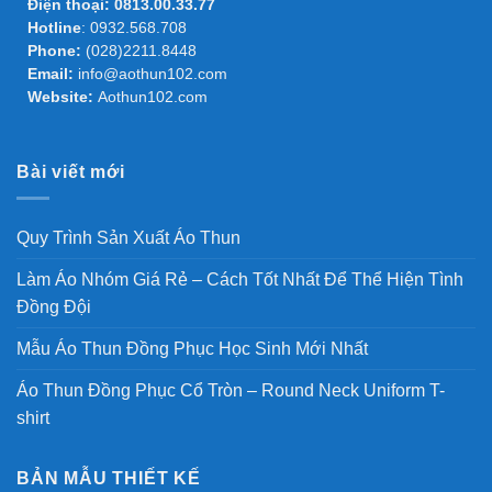
Điện thoại:
0813.00.33.77
Hotline
:
0932.568.708
Phone:
(028)2211.8448
Email:
info@aothun102.com
Website:
Aothun102.com
Bài viết mới
Quy Trình Sản Xuất Áo Thun
Làm Áo Nhóm Giá Rẻ – Cách Tốt Nhất Để Thể Hiện Tình
Đồng Đội
Mẫu Áo Thun Đồng Phục Học Sinh Mới Nhất
Áo Thun Đồng Phục Cổ Tròn – Round Neck Uniform T-
shirt
BẢN MẪU THIẾT KẾ