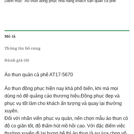
Danh mục:
Áo thun đồng phục nhà hàng khách sạn quán cà phê
Mô tả
Thông tin bổ sung
Đánh giá (0)
Áo thun quán cà phê AT17-5670
Áo thun đồng phục hiện nay khá phổ biến, khi mà mọi
dùng nó để quảng cáo thương hiệu.Đồng phục đẹp và
phục vụ tốt làm cho khách ấn tượng và quay lại thường
xuyên.
Đối với nhân viên phục vụ quán, nên chọn mẫu áo thun có
độ co giãn tốt, độ thấm hút mồ hôi cao. Với đặc điểm việc
thường xuyên đi lại bưng bê thì áo thun là sự lựa chọn vô