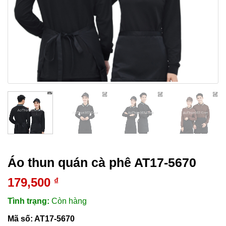
Áo thun quán cà phê AT17-5670
179,500
₫
Tình trạng:
Còn hàng
Mã số:
AT17-5670