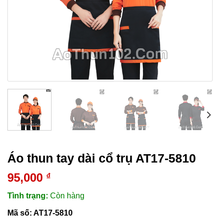
Áo thun tay dài cổ trụ AT17-5810
95,000
₫
Tình trạng:
Còn hàng
Mã số:
AT17-5810