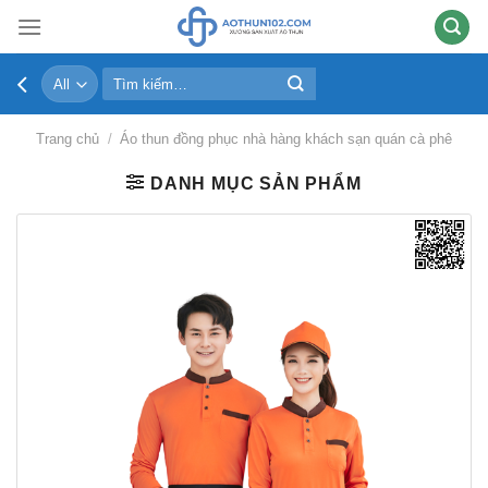
Skip
to
content
Tìm
kiếm:
Trang chủ
/
Áo thun đồng phục nhà hàng khách sạn quán cà phê
DANH MỤC SẢN PHẨM