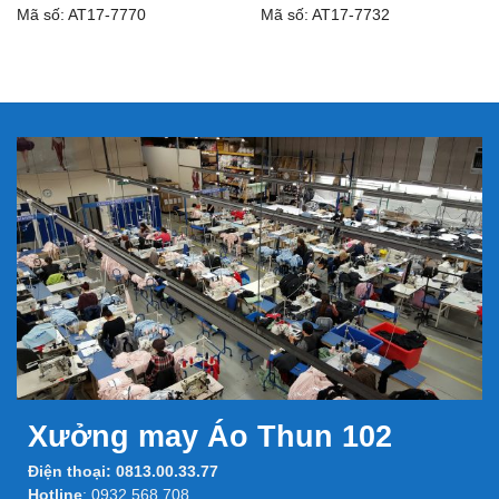
Mã số: AT17-7770
Mã số: AT17-7732
Xưởng may Áo Thun 102
Điện thoại:
0813.00.33.77
Hotline
:
0932.568.708