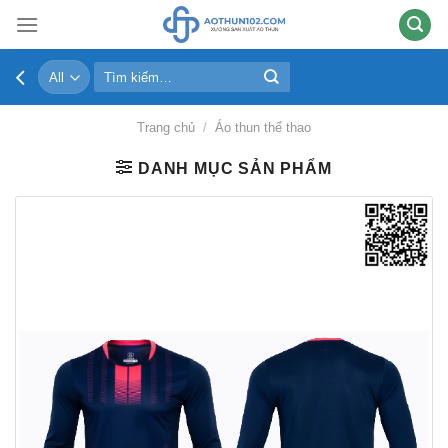
Skip
to
content
Tìm
kiếm:
Trang chủ
/
Áo thun thể thao
DANH MỤC SẢN PHẨM