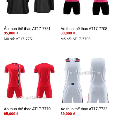
Áo thun thể thao AT17-7751
Áo thun thể thao AT17-7708
95,000
₫
89,000
₫
Mã số: AT17-7751
Mã số: AT17-7708
Áo thun thể thao AT17-7770
Áo thun thể thao AT17-7732
95,000
₫
89,000
₫