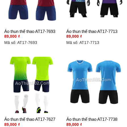
Áo thun thể thao AT17-7693
Áo thun thể thao AT17-7713
89,000
₫
89,000
₫
Mã số: AT17-7693
Mã số: AT17-7713
Áo thun thể thao AT17-7627
Áo thun thể thao AT17-7738
89,000
₫
89,000
₫