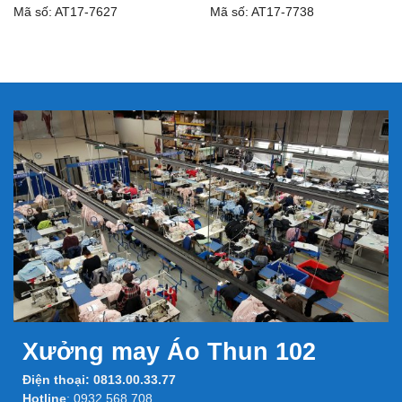
Mã số: AT17-7627
Mã số: AT17-7738
Xưởng may Áo Thun 102
Điện thoại:
0813.00.33.77
Hotline
:
0932.568.708