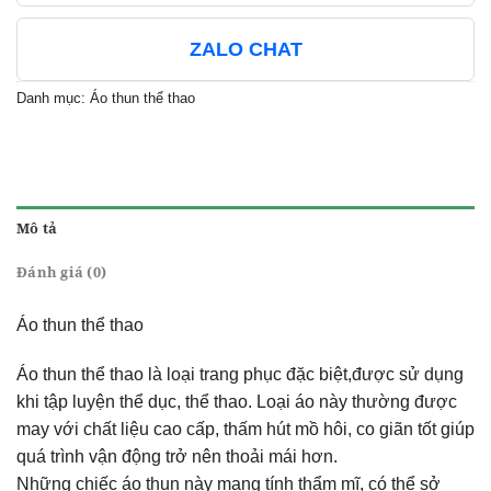
ZALO CHAT
Danh mục:
Áo thun thể thao
Mô tả
Đánh giá (0)
Áo thun thể thao
Áo thun thể thao là loại trang phục đặc biệt,được sử dụng
khi tập luyện thể dục, thể thao. Loại áo này thường được
may với chất liệu cao cấp, thấm hút mồ hôi, co giãn tốt giúp
quá trình vận động trở nên thoải mái hơn.
Những chiếc áo thun này mang tính thẩm mĩ, có thể sở