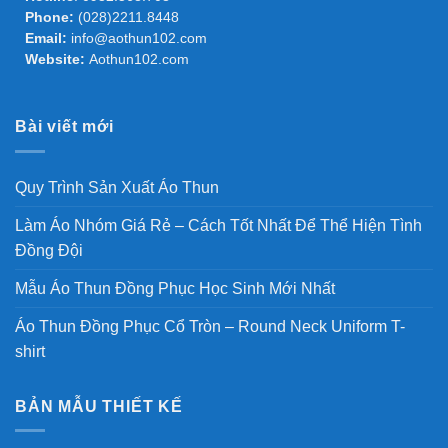
Phone:
(028)2211.8448
Email:
info@aothun102.com
Website:
Aothun102.com
Bài viết mới
Quy Trình Sản Xuất Áo Thun
Làm Áo Nhóm Giá Rẻ – Cách Tốt Nhất Để Thể Hiện Tình
Đồng Đội
Mẫu Áo Thun Đồng Phục Học Sinh Mới Nhất
Áo Thun Đồng Phục Cổ Tròn – Round Neck Uniform T-
shirt
BẢN MẪU THIẾT KẾ