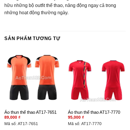
hữu những bộ outfit thể thao, năng động ngay cả trong
những hoạt động thường ngày.
SẢN PHẨM TƯƠNG TỰ
Áo thun thể thao AT17-7651
Áo thun thể thao AT17-7770
89,000
₫
95,000
₫
Mã số: AT17-7651
Mã số: AT17-7770