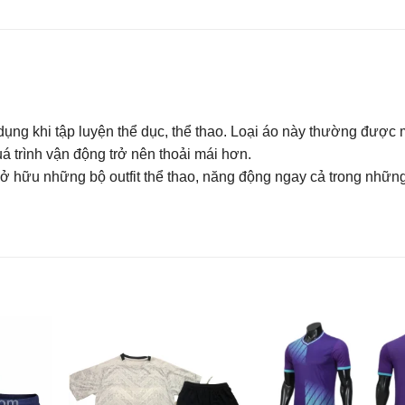
 dụng khi tập luyện thể dục, thể thao. Loại áo này thường được
uá trình vận động trở nên thoải mái hơn.
ở hữu những bộ outfit thể thao, năng động ngay cả trong nhữn