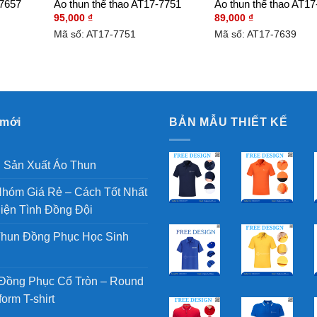
-7657
Áo thun thể thao AT17-7751
Áo thun thể thao AT17
95,000
₫
89,000
₫
Mã số: AT17-7751
Mã số: AT17-7639
 mới
BẢN MẪU THIẾT KẾ
h Sản Xuất Áo Thun
hóm Giá Rẻ – Cách Tốt Nhất
iện Tình Đồng Đội
hun Đồng Phục Học Sinh
Đồng Phục Cổ Tròn – Round
orm T-shirt