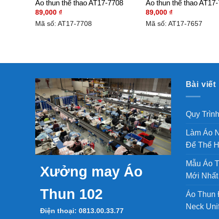
Áo thun thể thao AT17-7708
Áo thun thể thao AT17
89,000
₫
89,000
₫
Mã số: AT17-7708
Mã số: AT17-7657
Bài viết
Quy Trìn
Làm Áo N
Để Thể H
Mẫu Áo T
Xưởng may Áo
Mới Nhất
Thun 102
Áo Thun 
Neck Unif
Điện thoại:
0813.00.33.77