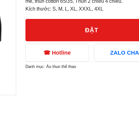
mè, thun cotton 65/35, Thun 2 chiều 4 chiều.
Kích thước: S, M, L, XL, XXXL, 4XL
ĐẶT
☎ Hotline
ZALO CHA
Danh mục:
Áo thun thể thao