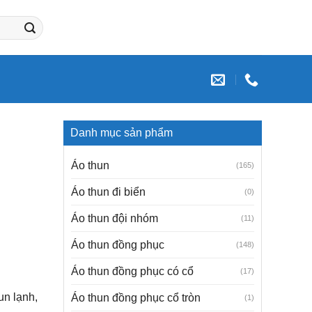
Danh mục sản phẩm
Áo thun
(165)
Áo thun đi biển
(0)
Áo thun đội nhóm
(11)
Áo thun đồng phục
(148)
Áo thun đồng phục có cổ
(17)
un lạnh,
Áo thun đồng phục cổ tròn
(1)